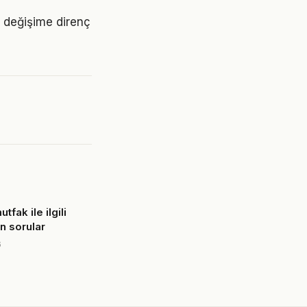
Bu değişime direnç
fak ile ilgili
n sorular
6