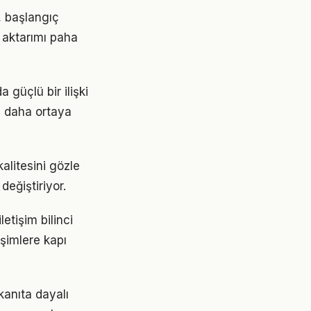
r, başlangıç
 aktarımı paha
a güçlü bir ilişki
z daha ortaya
kalitesini gözle
değiştiriyor.
letişim bilinci
işimlere kapı
kanıta dayalı