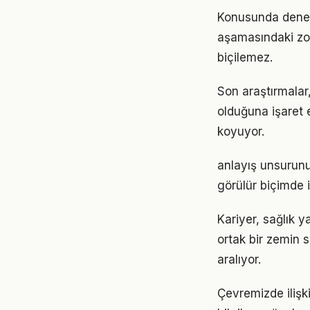
Konusunda deneyiml
aşamasındaki zor
biçilemez.
Son araştırmalar, 
olduğuna işaret 
koyuyor.
anlayış unsurunun
görülür biçimde i
Kariyer, sağlık y
ortak bir zemin s
aralıyor.
Çevremizde ilişki