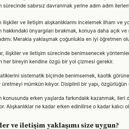
işim sürecinde sabırsız davranmak yerine adım adım ilerle
n ilişkiler ve iletişim alışkanlıklarını incelemek ilham ve y
işim hakkındaki önyargıları bırakmak, konuya daha açık ve
adımı. Merakla yaklaşmak çoğunlukla en iyi öğretmen ol
klar, ilişkiler ve iletişim sürecinde benimsenecek yönteml
n her bireyin kendine özgü bir yol çizmesi gerekir.
r pratiklerini sistematik biçimde benimsemek, kaotik görün
 üretmeyi mümkün kılıyor. Disiplinli bir yapı, özgürlüğün
tişim konusunda erken yaşlarda farkındalık kazanmak, iler
r. Alışkanlıklar ne kadar erken edinilirse o kadar kalıcı ol
ler ve iletişim yaklaşımı size uygun?