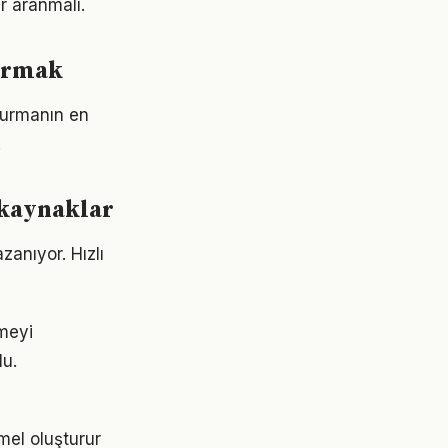
r aranmalı.
kurmak
şturmanın en
.
e kaynaklar
zanıyor. Hızlı
emeyi
lu.
mel oluşturur