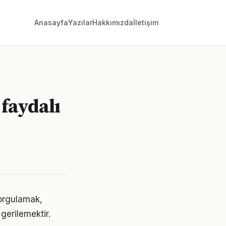
Anasayfa
Yazılar
Hakkımızda
İletişim
 faydalı
sorgulamak,
gerilemektir.