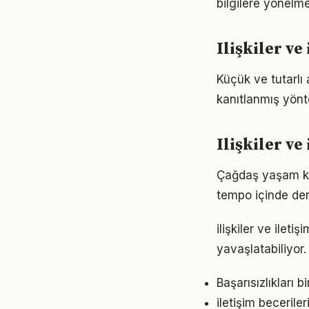
bilgilere yönelm
Ilişkiler v
Küçük ve tutarlı 
kanıtlanmış yönt
Ilişkiler v
Çağdaş yaşam koş
tempo içinde den
ilişkiler ve ile
yavaşlatabiliyor.
Başarısızlıkları b
iletişim beceril