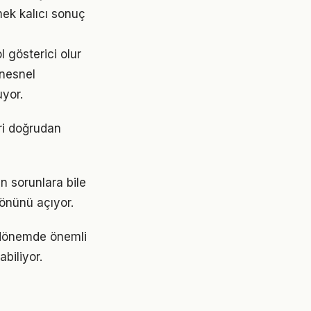
mek kalıcı sonuç
ol gösterici olur
 nesnel
uyor.
eri doğrudan
en sorunlara bile
 önünü açıyor.
i dönemde önemli
abiliyor.