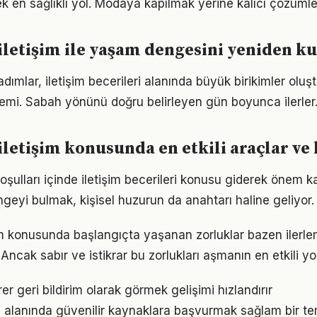
ek en sağlıklı yol. Modaya kapılmak yerine kalıcı çözümle
e iletişim ile yaşam dengesini yeniden 
adımlar, iletişim becerileri alanında büyük birikimler olu
emi. Sabah yönünü doğru belirleyen gün boyunca ilerler
e iletişim konusunda en etkili araçlar v
ulları içinde iletişim becerileri konusu giderek önem ka
geyi bulmak, kişisel huzurun da anahtarı haline geliyor.
tişim konusunda başlangıçta yaşanan zorluklar bazen ilerl
 Ancak sabır ve istikrar bu zorlukları aşmanın en etkili yo
irer geri bildirim olarak görmek gelişimi hızlandırır
eri alanında güvenilir kaynaklara başvurmak sağlam bir te