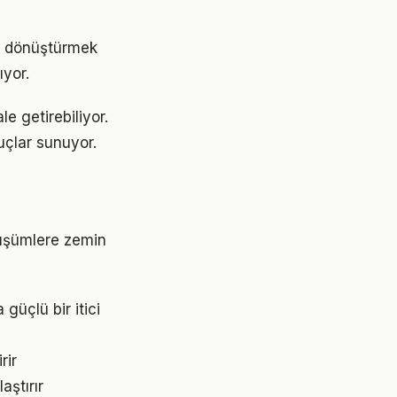
e dönüştürmek
yor.
e getirebiliyor.
uçlar sunuyor.
nüşümlere zemin
üçlü bir itici
rir
aştırır