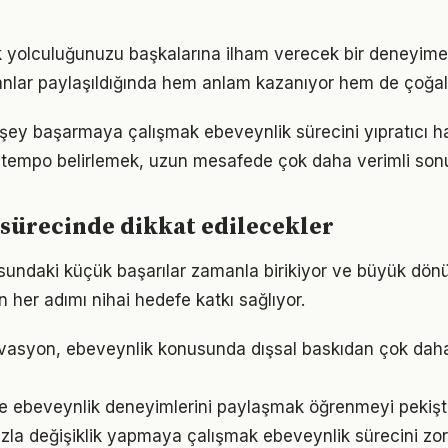
k yolculuğunuzu başkalarına ilham verecek bir deneyim
lar paylaşıldığında hem anlam kazanıyor hem de çoğalı
şey başarmaya çalışmak ebeveynlik sürecini yıpratıcı hal
ir tempo belirlemek, uzun mesafede çok daha verimli son
sürecinde dikkat edilecekler
sundaki küçük başarılar zamanla birikiyor ve büyük dö
in her adımı nihai hedefe katkı sağlıyor.
vasyon, ebeveynlik konusunda dışsal baskıdan çok daha g
e ebeveynlik deneyimlerini paylaşmak öğrenmeyi pekişti
zla değişiklik yapmaya çalışmak ebeveynlik sürecini zorl