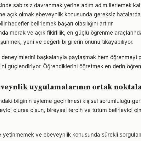
inde sabırsız davranmak yerine adım adım ilerlemek kalı
ne açık olmak ebeveynlik konusunda gereksiz hatalarda
ir hedefler belirlemek başarı olasılığını artırır
da merak ve açık fikirlilik, en güçlü öğrenme araçlarından
üşünmek, yeni ve değerli bilgilerin önünü tıkayabiliyor.
 deneyimlerini başkalarıyla paylaşmak hem öğrenmeyi p
cini güçlendiriyor. Öğrendiklerini öğretmek en derin öğre
eveynlik uygulamalarının ortak noktala
daki bilginin eyleme geçirilmesi kişisel sorumluluğu ger
eyici olursa olsun, bireysel tercih ve tutum belirleyici
le yetinmemek ve ebeveynlik konusunda sürekli sorgula