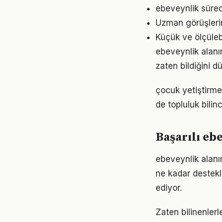
ebeveynlik sürec
Uzman görüşleri
Küçük ve ölçülebil
ebeveynlik alanın
zaten bildiğini d
çocuk yetiştirme
de topluluk bilin
Başarılı eb
ebeveynlik alanın
ne kadar destekl
ediyor.
Zaten bilinenler