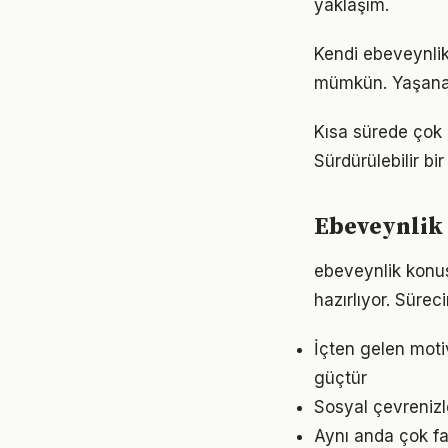
yaklaşım.
Kendi ebeveynli
mümkün. Yaşanan
Kısa sürede çok 
Sürdürülebilir b
Ebeveynlik 
ebeveynlik konu
hazırlıyor. Sürec
İçten gelen moti
güçtür
Sosyal çevrenizl
Aynı anda çok fa