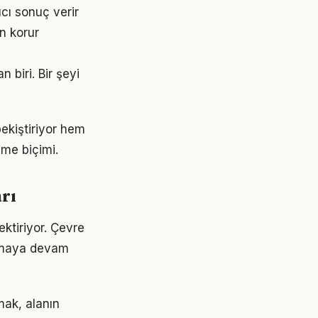
cı sonuç verir
n korur
 biri. Bir şeyi
ekiştiriyor hem
nme biçimi.
rı
ektiriyor. Çevre
 olmaya devam
mak, alanın