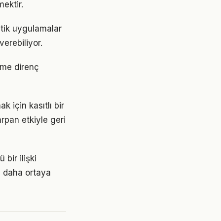
ektir.
atik uygulamalar
erebiliyor.
ime direnç
için kasıtlı bir
rpan etkiyle geri
bir ilişki
z daha ortaya