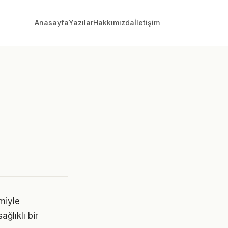
Anasayfa
Yazılar
Hakkımızda
İletişim
miyle
ğlıklı bir