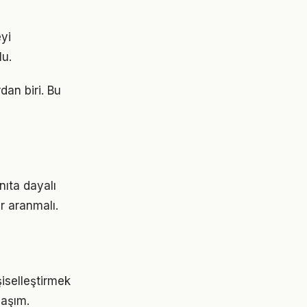
yi
lu.
dan biri. Bu
nıta dayalı
r aranmalı.
şiselleştirmek
laşım.