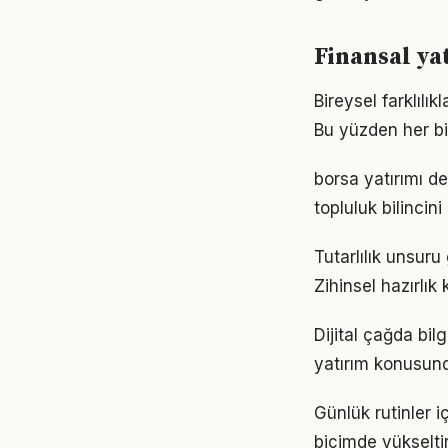
Finansal ya
Bireysel farklılı
Bu yüzden her bi
borsa yatırımı d
topluluk bilincin
Tutarlılık unsuru
Zihinsel hazırlık
Dijital çağda bil
yatırım konusun
Günlük rutinler i
biçimde yükseltir