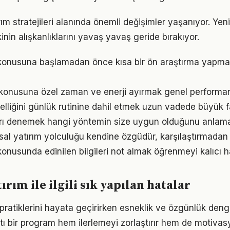
rım stratejileri alanında önemli değişimler yaşanıyor. Yen
nin alışkanlıklarını yavaş yavaş geride bırakıyor.
m konusuna başlamadan önce kısa bir ön araştırma yapma
i konusuna özel zaman ve enerji ayırmak genel performansı
zelliğini günlük rutinine dahil etmek uzun vadede büyük f
arı denemek hangi yöntemin size uygun olduğunu anlama
nsal yatırım yolculuğu kendine özgüdür, karşılaştırmadan
konusunda edinilen bilgileri not almak öğrenmeyi kalıcı ha
ırım ile ilgili sık yapılan hatalar
ı pratiklerini hayata geçirirken esneklik ve özgünlük den
tı bir program hem ilerlemeyi zorlaştırır hem de motivas