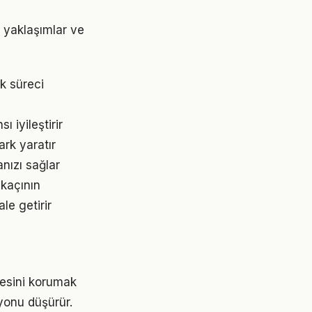
i yaklaşımlar ve
k süreci
 iyileştirir
ark yaratır
nızı sağlar
 kaçının
le getirir
gesini korumak
yonu düşürür.