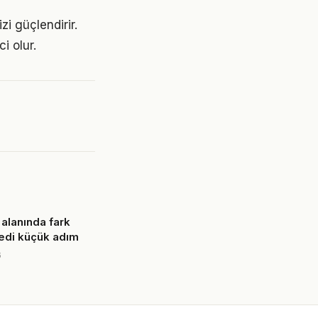
zi güçlendirir.
i olur.
alanında fark
edi küçük adım
6