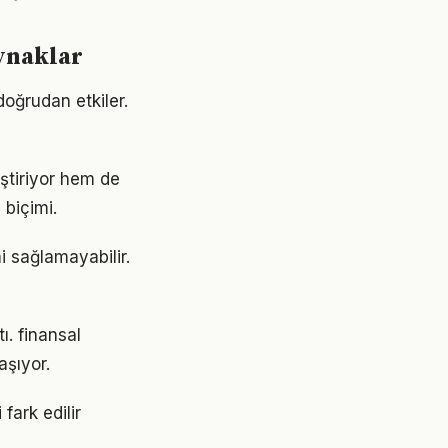
aynaklar
doğrudan etkiler.
ştiriyor hem de
 biçimi.
i sağlamayabilir.
ı. finansal
şıyor.
fark edilir