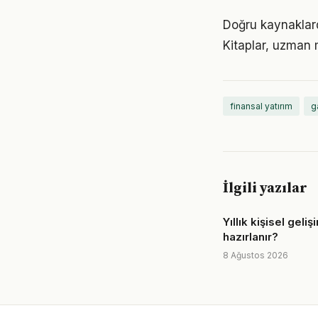
Doğru kaynaklarda
Kitaplar, uzman m
finansal yatırım
g
İlgili yazılar
Yıllık kişisel geliş
hazırlanır?
8 Ağustos 2026