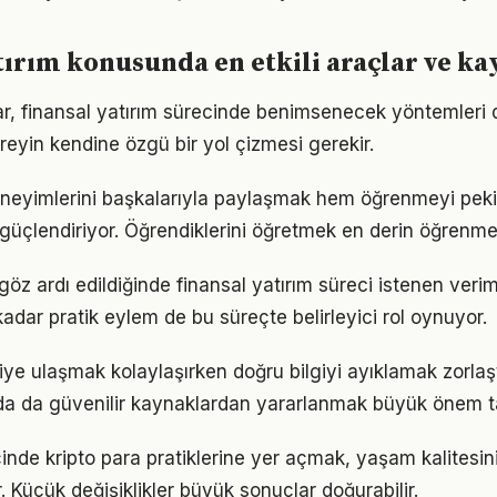
tırım konusunda en etkili araçlar ve k
klar, finansal yatırım sürecinde benimsenecek yöntemleri 
reyin kendine özgü bir yol çizmesi gerekir.
eneyimlerini başkalarıyla paylaşmak hem öğrenmeyi peki
i güçlendiriyor. Öğrendiklerini öğretmek en derin öğrenme
 göz ardı edildiğinde finansal yatırım süreci istenen verim
 kadar pratik eylem de bu süreçte belirleyici rol oynuyor.
giye ulaşmak kolaylaşırken doğru bilgiyi ayıklamak zorlaşt
da da güvenilir kaynaklardan yararlanmak büyük önem ta
çinde kripto para pratiklerine yer açmak, yaşam kalitesini 
. Küçük değişiklikler büyük sonuçlar doğurabilir.