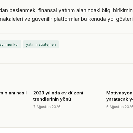
n beslenmek, finansal yatırım alanındaki bilgi birikimini
akaleleri ve güvenilir platformlar bu konuda yol gösteric
ayrimenkul
yatırım stratejileri
im planı nasıl
2023 yılında ev düzeni
Motivasyon 
trendlerinin yönü
yaratacak y
7 Ağustos 2026
6 Ağustos 202