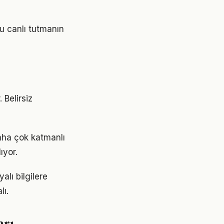
u canlı tutmanın
 Belirsiz
aha çok katmanlı
ıyor.
lı bilgilere
lı.