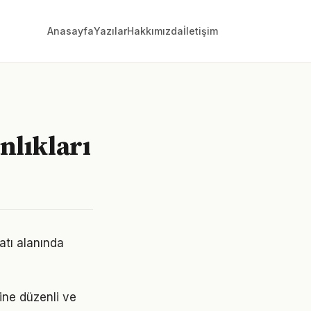
Anasayfa
Yazılar
Hakkımızda
İletişim
anlıkları
atı alanında
rine düzenli ve