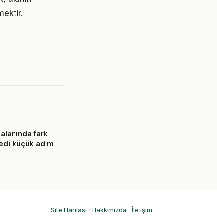
ektir.
alanında fark
edi küçük adım
6
Site Haritası
·
Hakkımızda
·
İletişim