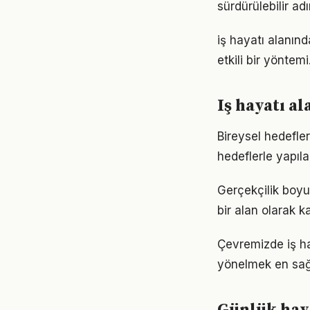
sürdürülebilir ad
iş hayatı alanın
etkili bir yöntem
Iş hayatı a
Bireysel hedefler 
hedeflerle yapıla
Gerçekçilik boyu
bir alan olarak ka
Çevremizde iş ha
yönelmek en sağl