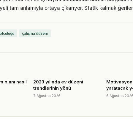
eli tam anlamıyla ortaya çıkarıyor. Statik kalmak gerilem
yolculuğu
çalışma düzeni
im planı nasıl
2023 yılında ev düzeni
Motivasyon 
trendlerinin yönü
yaratacak y
7 Ağustos 2026
6 Ağustos 202