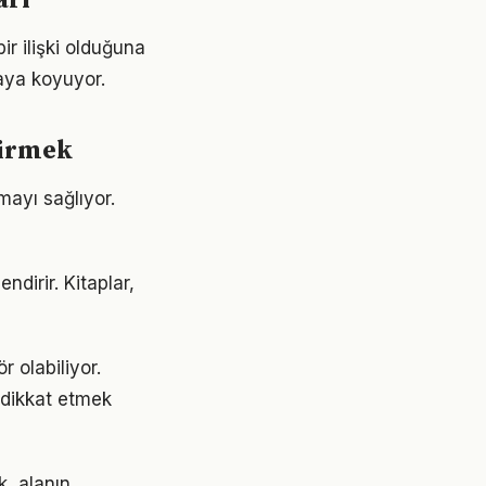
arı
ir ilişki olduğuna
aya koyuyor.
tirmek
mayı sağlıyor.
ndirir. Kitaplar,
r olabiliyor.
e dikkat etmek
, alanın