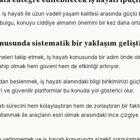
ta entegre edilebilecek iş hayatı ipuçl
 iş hayatı ile uzun vadeli yaşam kalitesi arasında güçlü b
u bulgu, konuyu ciddiye almanın önemini bir kez daha ort
onusunda sistematik bir yaklaşım geliş
meleri takip etmek, iş hayatı konusunda bir adım önde ol
ahip olmak hem güveni hem de etkinliği artırıyor.
n beslenmek, iş hayatı alanındaki bilgi birikiminizi güçle
 ve güvenilir platformlar bu konuda yol gösterici olur.
atı sürecini hem kolaylaştıran hem de zorlaştıran bir faktö
llanmak ile araçların esiri olmak arasındaki ince çizgiy
le yetinmemek ve iş hayatı konusunda sürekli sorgulamak