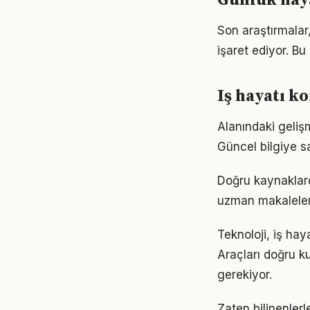
Günlük haya
Son araştırmalar,
işaret ediyor. B
Iş hayatı k
Alanındaki geliş
Güncel bilgiye s
Doğru kaynaklarda
uzman makaleleri
Teknoloji, iş hay
Araçları doğru ku
gerekiyor.
Zaten bilinenler